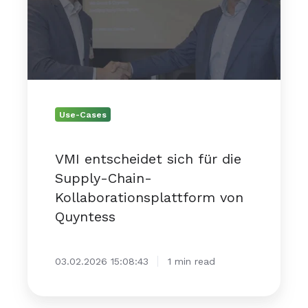
die
Supply-
Chain-
Kollaborationsplattform
von
Quyntess
Use-Cases
VMI entscheidet sich für die
Supply-Chain-
Kollaborationsplattform von
Quyntess
03.02.2026 15:08:43
1 min read