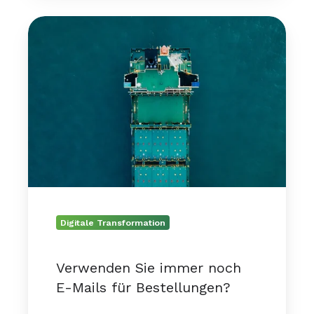
Verwenden
Sie
immer
noch
E-
Mails
für
Bestellungen?
Digitale Transformation
Verwenden Sie immer noch
E-Mails für Bestellungen?